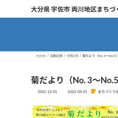
コ
ナ
大分県 宇佐市 両川地区まち
ン
ビ
テ
ゲ
ン
ー
ツ
シ
へ
ョ
ス
ン
キ
に
ッ
移
HOME
活動記録
令和3年
菊だより（No. 3～No.5
プ
動
菊だより（No. 3～No.
最
2021-12-01
2022-03-01
まちづくり
終
更
新
日
時