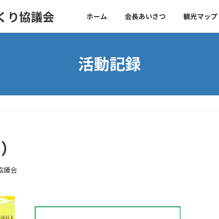
づくり協議会
ホーム
会長あいさつ
観光マップ
活動記録
）
5）
協議会